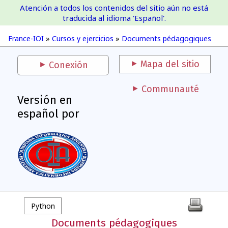
Atención a todos los contenidos del sitio aún no está
France-IOI
traducida al idioma 'Español'.
France-IOI
»
Cursos y ejercicios
»
Documents pédagogiques
Mapa del sitio
Conexión
Communauté
Versión en
español por
Python
Documents pédagogiques