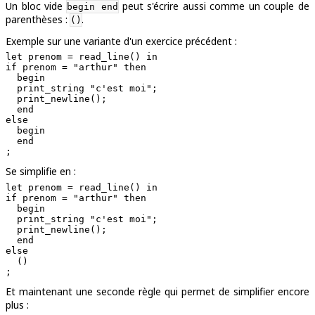
Un bloc vide
peut s'écrire aussi comme un couple de
begin end
parenthèses :
.
()
Exemple sur une variante d'un exercice précédent :
let prenom = read_line() in

if prenom = "arthur" then

  begin

  print_string "c'est moi";

  print_newline();

  end

else

  begin

  end

Se simplifie en :
let prenom = read_line() in

if prenom = "arthur" then

  begin

  print_string "c'est moi";

  print_newline();

  end

else

  ()

Et maintenant une seconde règle qui permet de simplifier encore
plus :