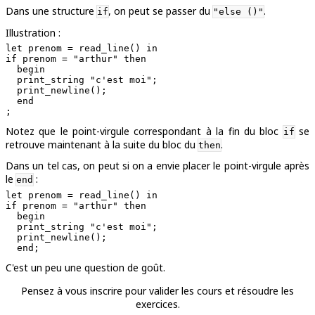
Dans une structure
, on peut se passer du
.
if
"else ()"
Illustration :
let prenom = read_line() in

if prenom = "arthur" then

  begin

  print_string "c'est moi";

  print_newline();

  end

Notez que le point-virgule correspondant à la fin du bloc
se
if
retrouve maintenant à la suite du bloc du
.
then
Dans un tel cas, on peut si on a envie placer le point-virgule après
le
:
end
let prenom = read_line() in

if prenom = "arthur" then

  begin

  print_string "c'est moi";

  print_newline();

C'est un peu une question de goût.
Pensez à vous inscrire pour valider les cours et résoudre les
exercices.