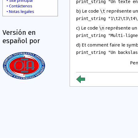
Site principal
Contáctenos
b) Le code
représente une 
Notas legales
\t
c) Le code
représente un r
\n
Versión en
español por
d) Et comment faire le symb
Pen