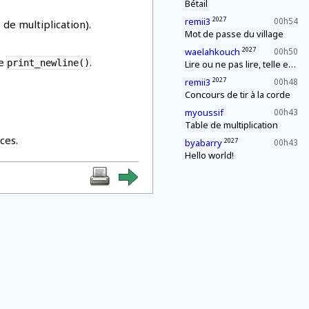
Bétail
2027
remii3
00h54
 de multiplication).
Mot de passe du village
2027
waelahkouch
00h50
ue
.
print_newline()
Lire ou ne pas lire, telle est la question
2027
remii3
00h48
Concours de tir à la corde
myoussif
00h43
Table de multiplication
ces.
2027
byabarry
00h43
Hello world!