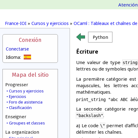
Atención 
France-IOI
»
Cursos y ejercicios
»
OCaml : Tableaux et chaînes de
Python
Conexión
Conectarse
Écriture
Idioma:
Une valeur de type
string
lettres ou de symboles qu'on
Mapa del sitio
La première catégorie est 
Progresser
majuscules, les lettres ac
Cursos y ejercicios
mathématiques.
Ejercicios
Foro de asistencia
Clasificación
La seconde catégorie regr
.
"backslash"
Enseigner
Groupes et classes
a) Le code
permet d'affic
\"
délimiter les chaînes.
La organizacion