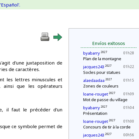
'Español'.
Envíos exitosos
2027
byabarry
01h28
Plan de la montagne
agit d'une juxtaposition de
2027
jacques243
01h22
ries de caractères.
Socles pour statues
t les lettres minuscules et
2027
alaedaadaa
01h15
s, ainsi que les opérateurs
Zones de couleurs
2027
loane-rouget
01h09
Mot de passe du village
2027
byabarry
01h04
, il faut le précéder d'un
Présentation
2027
loane-rouget
01h00
puisque ce symbole permet de
Concours de tir à la corde
2027
jacques243
00h56