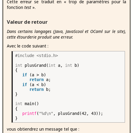
Cette erreur se traduit en « trop de paramètres pour la
fonction
test
».
Valeur de retour
Dans certains langages (Java, JavaScool et OCaml sur le site),
cette étourderie produit une erreur.
Avec le code suivant :
#include <stdio.h>
int
plusGrand(
int
a,
int
b)
{
if
(a > b)
return
a;
if
(a < b)
return
b;
}
int
main()
{
printf
(
"%d\n"
, plusGrand(42, 43));
}
vous obtiendrez un message tel que :