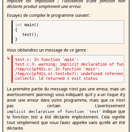
implicite est impossible ; l'utilisation d'une fonction non
déclarée produit simplement une erreur.
Essayez de compiler le programme suivant :
int
main()
{
test();
}
Vous obtiendrez un message de ce genre :
↳
test.c: In function `main':

test.c:3: warning: implicit declaration of functio
/tmp/cc1pfH2s.o: In function `main':

/tmp/cc1pfH2s.o(.text+0x7): undefined reference to
La première partie du message n'est pas une erreur, mais un
avertissement (
warning
) vous indiquant qu'il y a un risque d'y
avoir une erreur dans votre programme, mais que ce n'est
pas certain. L'avertissement
indique que
implicit declaration of function `test'
la fonction
test
a été déclarée implicitement. Cela signifie
tout simplement que vous l'avez appelée sans qu'elle ait été
déclarée.