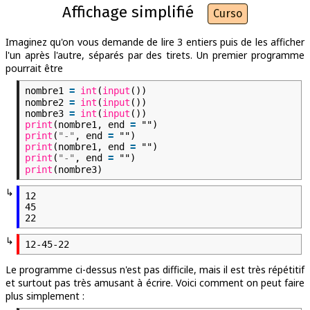
Affichage simplifié
Curso
Imaginez qu'on vous demande de lire 3 entiers puis de les afficher
l'un après l'autre, séparés par des tirets. Un premier programme
pourrait être
nombre1
=
int
(
input
())
nombre2
=
int
(
input
())
nombre3
=
int
(
input
())
print
(nombre1, end
=
"")
print
(
"-"
, end
=
"")
print
(nombre1, end
=
"")
print
(
"-"
, end
=
"")
print
(nombre3)
↳
12

45

↳
Le programme ci-dessus n'est pas difficile, mais il est très répétitif
et surtout pas très amusant à écrire. Voici comment on peut faire
plus simplement :