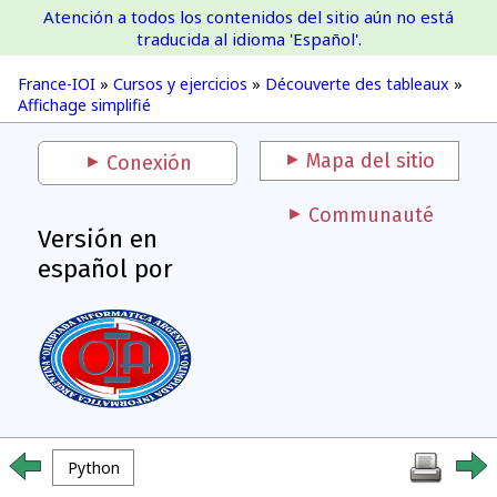
Atención a todos los contenidos del sitio aún no está
France-IOI
traducida al idioma 'Español'.
France-IOI
»
Cursos y ejercicios
»
Découverte des tableaux
»
Affichage simplifié
Mapa del sitio
Conexión
Communauté
Versión en
español por
Python