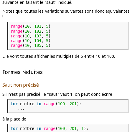
suivante en faisant le "saut" indiqué.
Notez que toutes les variations suivantes sont donc équivalentes
!
range
(
10
,
101
,
5
)
range
(
10
,
102
,
5
)
range
(
10
,
103
,
5
)
range
(
10
,
104
,
5
)
range
(
10
,
105
,
5
)
Elle vont toutes afficher les multiples de 5 entre 10 et 100.
Formes réduites
Saut non précisé
S'il n'est pas précisé, le "saut" vaut 1, on peut donc écrire
for
nombre
in
range
(
100
,
201
):
...
à la place de
for
nombre
in
range
(
100
,
201
,
1
):