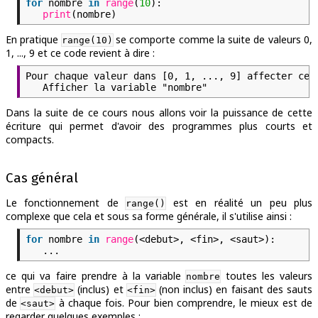
for
nombre
in
range
(
10
):
print
(nombre)
En pratique
se comporte comme la suite de valeurs 0,
range(10)
1, ..., 9 et ce code revient à dire :
Pour chaque valeur dans [0, 1, ..., 9] affecter cet
Afficher la variable "nombre"
Dans la suite de ce cours nous allons voir la puissance de cette
écriture qui permet d'avoir des programmes plus courts et
compacts.
Cas général
Le fonctionnement de
est en réalité un peu plus
range()
complexe que cela et sous sa forme générale, il s'utilise ainsi :
for
nombre
in
range
(<debut>, <fin>, <saut>):
...
ce qui va faire prendre à la variable
toutes les valeurs
nombre
entre
(inclus) et
(non inclus) en faisant des sauts
<debut>
<fin>
de
à chaque fois. Pour bien comprendre, le mieux est de
<saut>
regarder quelques exemples :