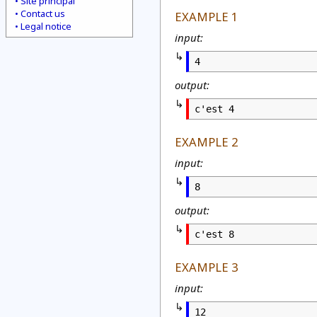
Site principal
Contact us
EXAMPLE 1
Legal notice
input:
4
output:
c'est 4
EXAMPLE 2
input:
8
output:
c'est 8
EXAMPLE 3
input:
12