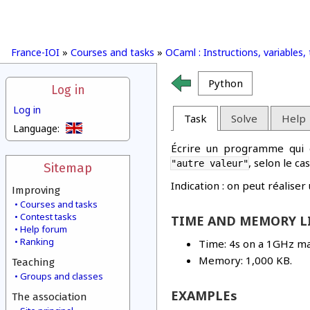
France-IOI
»
Courses and tasks
»
OCaml : Instructions, variables,
Python
Log in
Log in
Task
Solve
Help
Language:
Écrire un programme qui d
, selon le cas
"autre valeur"
Sitemap
Indication : on peut réaliser
Improving
Courses and tasks
Contest tasks
TIME AND MEMORY LI
Help forum
Ranking
Time: 4s on a 1GHz ma
Memory: 1,000 KB.
Teaching
Groups and classes
EXAMPLEs
The association