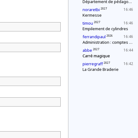
Département de pédagogie : le « c'est plus, c'est moins »
2027
noraretbi
16:46
Kermesse
2027
timou
16:46
Empilement de cylindres
2026
ferrandipaul
16:46
Administration : comptes annuels
2027
abbe
16:44
Carré magique
2027
pierregraff
16:42
La Grande Braderie