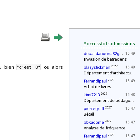
Successful submissions
20
douaadanouna82gmailcom
16:49
Invasion de batraciens
ou bien
, ou alors
2027
blazystickman
16:49
"c'est 8"
Département d'architecture : construction d'une pyramide
2026
ferrandipaul
16:49
Achat de livres
2027
kimi7213
16:48
Département de pédagogie : le « c'est plus, c'est moins »
2027
pierregraff
16:47
Bétail
2027
bbkadome
16:47
Analyse de fréquence
2026
ferrandipaul
16:47