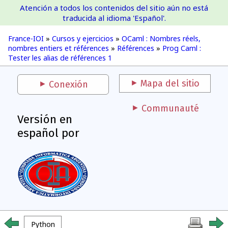
Atención a todos los contenidos del sitio aún no está
France-IOI
traducida al idioma 'Español'.
France-IOI
»
Cursos y ejercicios
»
OCaml : Nombres réels,
nombres entiers et références
»
Références
»
Prog Caml :
Tester les alias de références 1
Mapa del sitio
Conexión
Communauté
Versión en
español por
Python