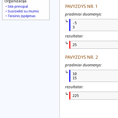
Organizacija
PAVYZDYS NR. 1
Site principal
Susisiekti su mumis
pradiniai duomenys:
Teisinis įspėjimas
-5

rezultatai:
25
PAVYZDYS NR. 2
pradiniai duomenys:
10

rezultatai:
225