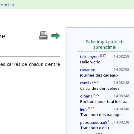
 « lt ».
re
Sėkmingai pateikti
sprendimai
2027
talkamynn
14:08258
Hello world!
les carrés de chacun d'entre
roxaned
14:08258
Journée des cadeaux
2027
remii3
14:08248
Calcul des dénivelées
2027
oihan1
14:08248
Bonbons pour tout le monde !
2027
lien
14:08248
Transport des bagages
2027
ptibouaibouai5
14:08238
Transport d'eau