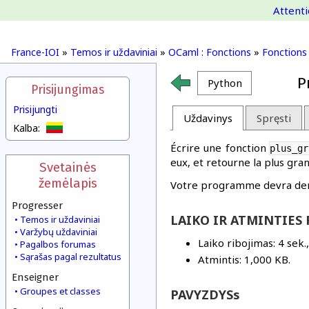
Attenti
France-IOI
»
Temos ir uždaviniai
»
OCaml : Fonctions
»
Fonctions
P
Python
Prisijungimas
Prisijungti
Uždavinys
Spręsti
Kalba:
Écrire une fonction
plus_gr
eux, et retourne la plus gra
Svetainės
žemėlapis
Votre programme devra dema
Progresser
LAIKO IR ATMINTIES 
Temos ir uždaviniai
Varžybų uždaviniai
Laiko ribojimas: 4 sek.
Pagalbos forumas
Sąrašas pagal rezultatus
Atmintis: 1,000 KB.
Enseigner
Groupes et classes
PAVYZDYSs