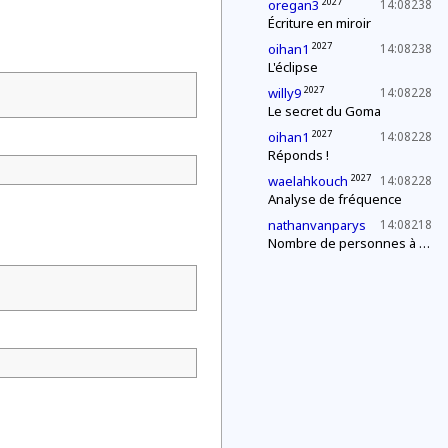
2027
oregan3
14:08238
Écriture en miroir
2027
oihan1
14:08238
L'éclipse
2027
willy9
14:08228
Le secret du Goma
2027
oihan1
14:08228
Réponds !
2027
waelahkouch
14:08228
Analyse de fréquence
nathanvanparys
14:08218
Nombre de personnes à la fête