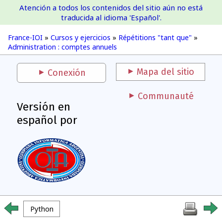
Atención a todos los contenidos del sitio aún no está
France-IOI
traducida al idioma 'Español'.
France-IOI
»
Cursos y ejercicios
»
Répétitions "tant que"
»
Administration : comptes annuels
Mapa del sitio
Conexión
Communauté
Versión en
español por
Python