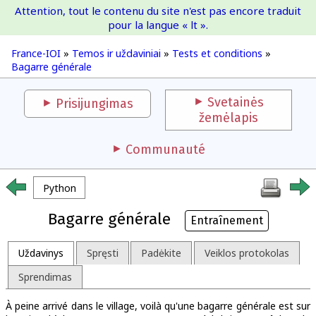
Attention, tout le contenu du site n'est pas encore traduit
France-IOI
pour la langue « lt ».
France-IOI
»
Temos ir uždaviniai
»
Tests et conditions
»
Bagarre générale
Svetainės
Prisijungimas
žemėlapis
Communauté
Python
Bagarre générale
Entraînement
Uždavinys
Spręsti
Padėkite
Veiklos protokolas
Sprendimas
À peine arrivé dans le village, voilà qu'une bagarre générale est sur