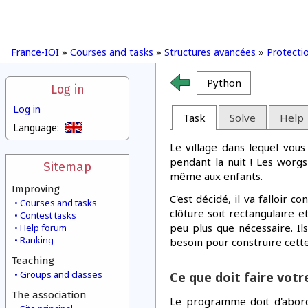
France-IOI
»
Courses and tasks
»
Structures avancées
»
Protectio
Python
Log in
Log in
Task
Solve
Help
Language:
Le village dans lequel vou
pendant la nuit ! Les worgs 
Sitemap
même aux enfants.
Improving
C'est décidé, il va falloir 
Courses and tasks
clôture soit rectangulaire et
Contest tasks
peu plus que nécessaire. Il
Help forum
Ranking
besoin pour construire cette
Teaching
Groups and classes
Ce que doit faire vot
The association
Le programme doit d'abord 