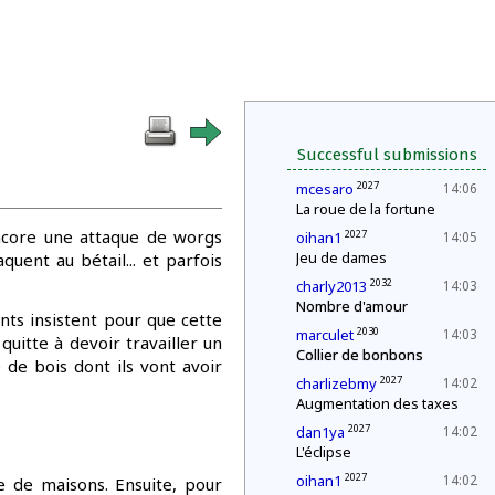
Successful submissions
2027
mcesaro
14:06
La roue de la fortune
encore une attaque de worgs
2027
oihan1
14:05
Jeu de dames
quent au bétail... et parfois
2032
charly2013
14:03
Nombre d'amour
ants insistent pour que cette
2030
marculet
14:03
 quitte à devoir travailler un
Collier de bonbons
 de bois dont ils vont avoir
2027
charlizebmy
14:02
Augmentation des taxes
2027
dan1ya
14:02
L'éclipse
2027
oihan1
14:02
e de maisons. Ensuite, pour