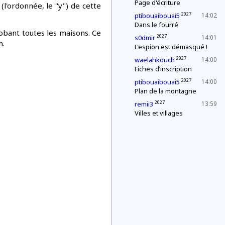
Page d'écriture
e (l'ordonnée, le "y") de cette
2027
ptibouaibouai5
14:02
Dans le fourré
obant toutes les maisons. Ce
2027
s0dmir
14:01
n.
L'espion est démasqué !
2027
waelahkouch
14:00
Fiches d’inscription
2027
ptibouaibouai5
14:00
Plan de la montagne
2027
remii3
13:59
Villes et villages