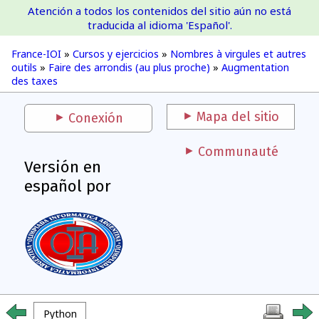
Atención a todos los contenidos del sitio aún no está
France-IOI
traducida al idioma 'Español'.
France-IOI
»
Cursos y ejercicios
»
Nombres à virgules et autres
outils
»
Faire des arrondis (au plus proche)
»
Augmentation
des taxes
Mapa del sitio
Conexión
Communauté
Versión en
español por
Python