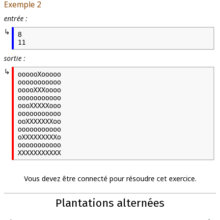
Exemple 2
entrée :
8

11
sortie :
oooooXooooo

ooooooooooo

ooooXXXoooo

ooooooooooo

oooXXXXXooo

ooooooooooo

ooXXXXXXXoo

ooooooooooo

oXXXXXXXXXo

ooooooooooo

XXXXXXXXXXX
Vous devez être connecté pour résoudre cet exercice.
Plantations alternées