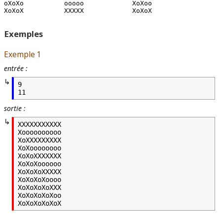
oXoXo

ooooo

XoXoo

Exemples
Exemple 1
entrée :
9

11
sortie :
XXXXXXXXXXX

Xoooooooooo

XoXXXXXXXXX

XoXoooooooo

XoXoXXXXXXX

XoXoXoooooo

XoXoXoXXXXX

XoXoXoXoooo

XoXoXoXoXXX

XoXoXoXoXoo

XoXoXoXoXoX