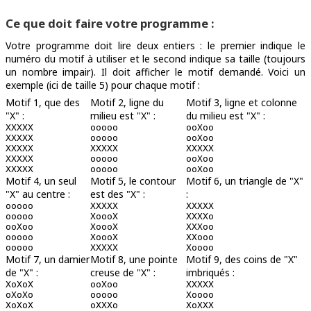
Ce que doit faire votre programme :
Votre programme doit lire deux entiers : le premier indique le
numéro du motif à utiliser et le second indique sa taille (toujours
un nombre impair). Il doit afficher le motif demandé. Voici un
exemple (ici de taille 5) pour chaque motif :
Motif 1, que des
Motif 2, ligne du
Motif 3, ligne et colonne
"X" :
milieu est "X" :
du milieu est "X" :
XXXXX

ooooo

ooXoo

XXXXX

ooooo

ooXoo

XXXXX

XXXXX

XXXXX

XXXXX

ooooo

ooXoo

Motif 4, un seul
Motif 5, le contour
Motif 6, un triangle de "X"
"X" au centre :
est des "X" :
:
ooooo

XXXXX

XXXXX

ooooo

XoooX

XXXXo

ooXoo

XoooX

XXXoo

ooooo

XoooX

XXooo

Motif 7, un damier
Motif 8, une pointe
Motif 9, des coins de "X"
de "X" :
creuse de "X" :
imbriqués :
XoXoX

ooXoo

XXXXX

oXoXo

ooooo

Xoooo

XoXoX

oXXXo

XoXXX
