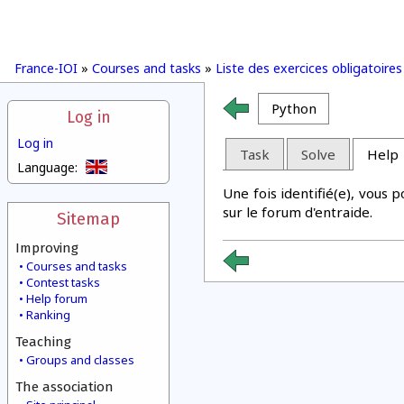
France-IOI
»
Courses and tasks
»
Liste des exercices obligatoire
Python
Log in
Log in
Task
Solve
Help
Language:
Une fois identifié(e), vous
sur le forum d'entraide.
Sitemap
Improving
Courses and tasks
Contest tasks
Help forum
Ranking
Teaching
Groups and classes
The association