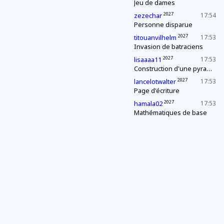
Jeu de dames
2027
zezechar
17:54
Personne disparue
2027
titouanvilhelm
17:53
Invasion de batraciens
2027
lisaaaa11
17:53
Construction d'une pyramide
2027
lancelotwalter
17:53
Page d'écriture
2027
hamala02
17:53
Mathématiques de base