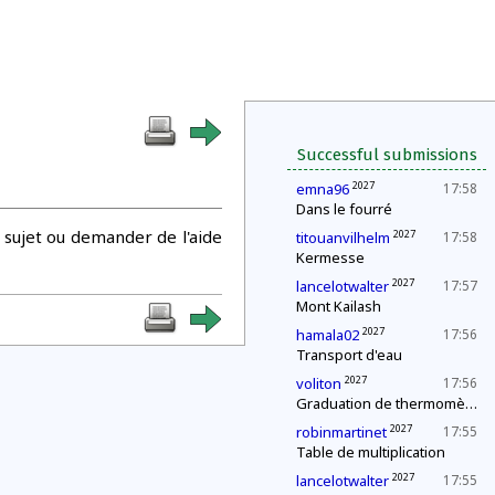
Successful submissions
2027
emna96
17:58
Dans le fourré
 sujet ou demander de l'aide
2027
titouanvilhelm
17:58
Kermesse
2027
lancelotwalter
17:57
Mont Kailash
2027
hamala02
17:56
Transport d'eau
2027
voliton
17:56
Graduation de thermomètres
2027
robinmartinet
17:55
Table de multiplication
2027
lancelotwalter
17:55