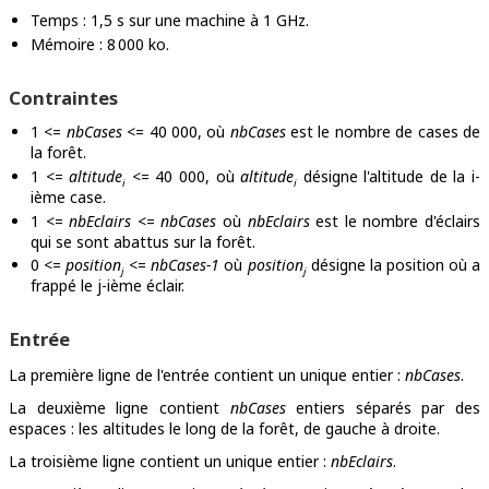
Temps : 1,5 s sur une machine à 1 GHz.
Mémoire : 8 000 ko.
Contraintes
1 <=
nbCases
<= 40 000, où
nbCases
est le nombre de cases de
la forêt.
1 <=
altitude
<= 40 000, où
altitude
désigne l'altitude de la i-
i
i
ième case.
1 <=
nbEclairs
<=
nbCases
où
nbEclairs
est le nombre d'éclairs
qui se sont abattus sur la forêt.
0 <=
position
<=
nbCases-1
où
position
désigne la position où a
j
j
frappé le j-ième éclair.
Entrée
La première ligne de l'entrée contient un unique entier :
nbCases
.
La deuxième ligne contient
nbCases
entiers séparés par des
espaces : les altitudes le long de la forêt, de gauche à droite.
La troisième ligne contient un unique entier :
nbEclairs
.