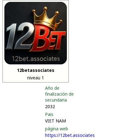
12betassociates
niveau 1
Año de
finalización de
secundaria
2032
Pais
VIET NAM
página web
https://12bet.associates