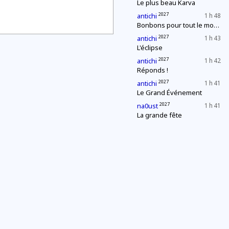
Le plus beau Karva
2027
antichi
1 h 48
Bonbons pour tout le monde !
2027
antichi
1 h 43
L'éclipse
2027
antichi
1 h 42
Réponds !
2027
antichi
1 h 41
Le Grand Événement
2027
na0ust
1 h 41
La grande fête