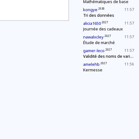
Mathématiques de base
2030
kongye
11:57
Tri des données
2027
alicia1650
11:57
Journée des cadeaux
2027
nawalxcley
11:57
Étude de marché
2027
gamer-leco
11:57
Validité des noms de variables
2027
amelehb
11:56
Kermesse