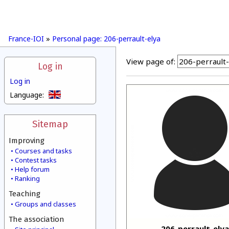
France-IOI
»
Personal page: 206-perrault-elya
View page of:
Log in
Log in
Language:
Sitemap
Improving
Courses and tasks
Contest tasks
Help forum
Ranking
Teaching
Groups and classes
The association
206-perrault-elya