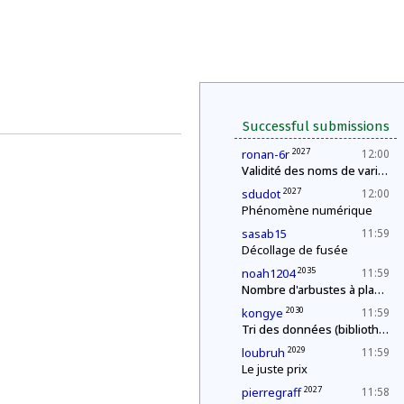
Successful submissions
2027
ronan-6r
12:00
Validité des noms de variables
2027
sdudot
12:00
Phénomène numérique
sasab15
11:59
Décollage de fusée
2035
noah1204
11:59
Nombre d'arbustes à planter
2030
kongye
11:59
Tri des données (bibliothèque)
2029
loubruh
11:59
Le juste prix
2027
pierregraff
11:58