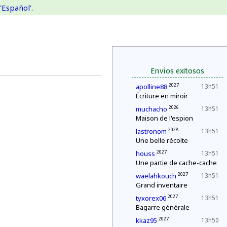
'Español'.
Envíos exitosos
2027
apolline88
13h51
Écriture en miroir
2026
muchacho
13h51
Maison de l'espion
2028
lastronom
13h51
Une belle récolte
2027
houss
13h51
Une partie de cache-cache
2027
waelahkouch
13h51
Grand inventaire
2027
tyxorex06
13h51
Bagarre générale
2027
kkaz95
13h50