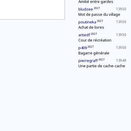
Amitié entre gardes
2027
bludzee
13h50
Mot de passe du village
2027
poutineka
13h50
Achat de livres
2027
artiedf
13h50
Cour de récréation
2027
p409
13h50
Bagarre générale
2027
pierregraff
13h49
Une partie de cache-cache