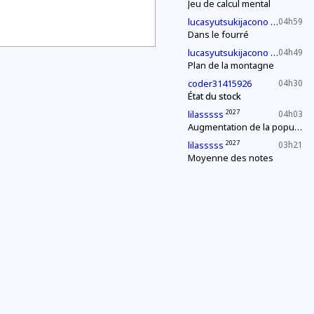
Jeu de calcul mental
2030
lucasyutsukijacono
04h59
Dans le fourré
2030
lucasyutsukijacono
04h49
Plan de la montagne
coder31415926
04h30
État du stock
2027
lilasssss
04h03
Augmentation de la population
2027
lilasssss
03h21
Moyenne des notes