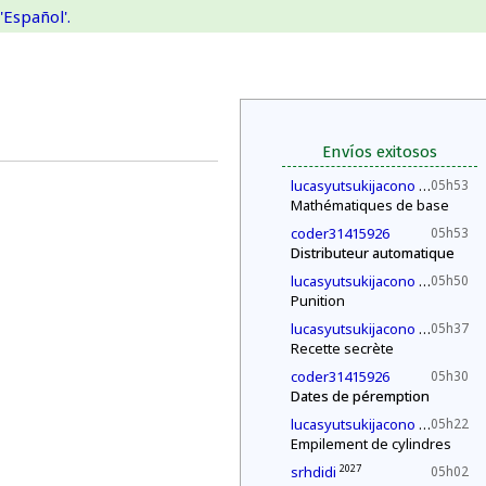
'Español'.
Envíos exitosos
2030
lucasyutsukijacono
05h53
Mathématiques de base
coder31415926
05h53
Distributeur automatique
2030
lucasyutsukijacono
05h50
Punition
2030
lucasyutsukijacono
05h37
Recette secrète
coder31415926
05h30
Dates de péremption
2030
lucasyutsukijacono
05h22
Empilement de cylindres
2027
srhdidi
05h02