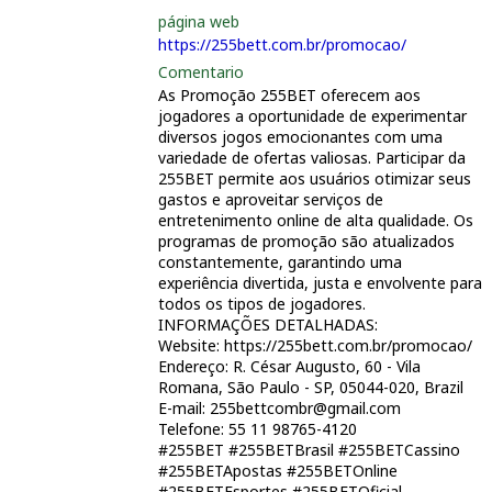
página web
https://255bett.com.br/promocao/
Comentario
As Promoção 255BET oferecem aos
jogadores a oportunidade de experimentar
diversos jogos emocionantes com uma
variedade de ofertas valiosas. Participar da
255BET permite aos usuários otimizar seus
gastos e aproveitar serviços de
entretenimento online de alta qualidade. Os
programas de promoção são atualizados
constantemente, garantindo uma
experiência divertida, justa e envolvente para
todos os tipos de jogadores.
INFORMAÇÕES DETALHADAS:
Website: https://255bett.com.br/promocao/
Endereço: R. César Augusto, 60 - Vila
Romana, São Paulo - SP, 05044-020, Brazil
E-mail: 255bettcombr@gmail.com
Telefone: 55 11 98765-4120
#255BET #255BETBrasil #255BETCassino
#255BETApostas #255BETOnline
#255BETEsportes #255BETOficial