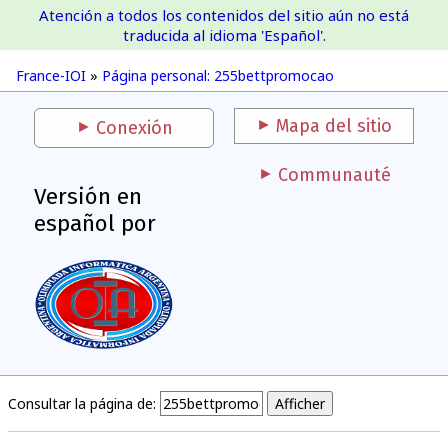
Atención a todos los contenidos del sitio aún no está
France-IOI
traducida al idioma 'Español'.
France-IOI
»
Página personal: 255bettpromocao
Mapa del sitio
Conexión
Communauté
Versión en
español por
Consultar la página de: