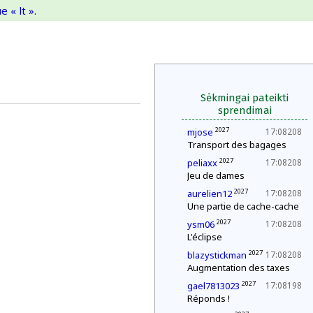
 « lt ».
Sėkmingai pateikti
sprendimai
2027
mjose
17:08208
Transport des bagages
2027
peliaxx
17:08208
Jeu de dames
2027
aurelien12
17:08208
Une partie de cache-cache
2027
ysm06
17:08208
L'éclipse
2027
blazystickman
17:08208
Augmentation des taxes
2027
gael7813023
17:08198
Réponds !