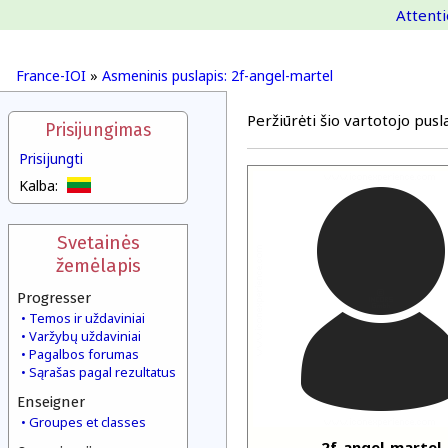
Attenti
France-IOI
»
Asmeninis puslapis: 2f-angel-martel
Peržiūrėti šio vartotojo pusla
Prisijungimas
Prisijungti
Kalba:
Svetainės
žemėlapis
Progresser
Temos ir uždaviniai
Varžybų uždaviniai
Pagalbos forumas
Sąrašas pagal rezultatus
Enseigner
Groupes et classes
2f-angel-martel