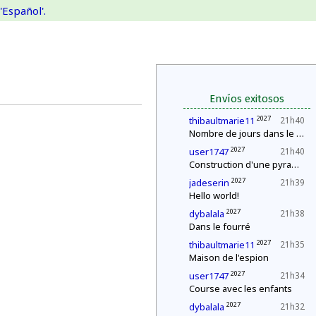
'Español'.
Envíos exitosos
2027
thibaultmarie11
21h40
Nombre de jours dans le mois
2027
user1747
21h40
Construction d'une pyramide
2027
jadeserin
21h39
Hello world!
2027
dybalala
21h38
Dans le fourré
2027
thibaultmarie11
21h35
Maison de l'espion
2027
user1747
21h34
Course avec les enfants
2027
dybalala
21h32