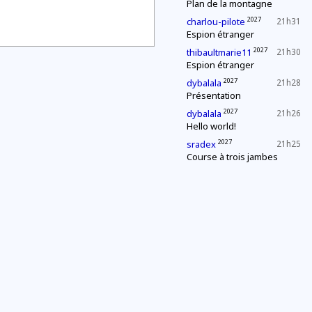
Plan de la montagne
2027
charlou-pilote
21h31
Espion étranger
2027
thibaultmarie11
21h30
Espion étranger
2027
dybalala
21h28
Présentation
2027
dybalala
21h26
Hello world!
2027
sradex
21h25
Course à trois jambes