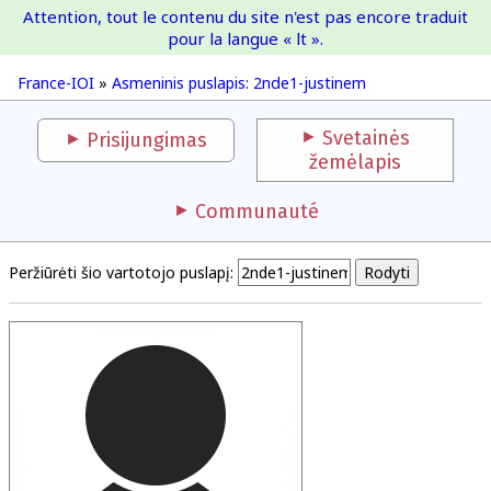
Attention, tout le contenu du site n'est pas encore traduit
France-IOI
pour la langue « lt ».
France-IOI
»
Asmeninis puslapis: 2nde1-justinem
Svetainės
Prisijungimas
žemėlapis
Communauté
Peržiūrėti šio vartotojo puslapį: