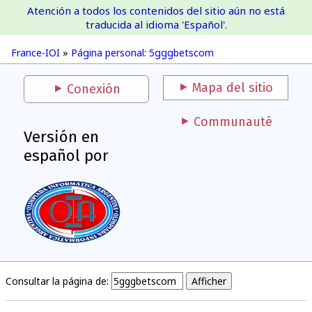
Atención a todos los contenidos del sitio aún no está
France-IOI
traducida al idioma 'Español'.
France-IOI
»
Página personal: 5gggbetscom
Mapa del sitio
Conexión
Communauté
Versión en
español por
Consultar la página de: