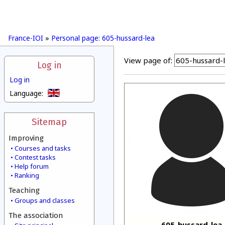
France-IOI
»
Personal page: 605-hussard-lea
View page of:
Log in
Log in
Language:
Sitemap
Improving
Courses and tasks
Contest tasks
Help forum
Ranking
Teaching
Groups and classes
The association
605-hussard-lea