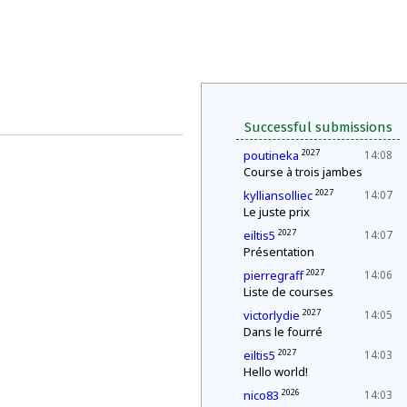
Successful submissions
2027
poutineka
14:08
Course à trois jambes
2027
kylliansolliec
14:07
Le juste prix
2027
eiltis5
14:07
Présentation
2027
pierregraff
14:06
Liste de courses
2027
victorlydie
14:05
Dans le fourré
2027
eiltis5
14:03
Hello world!
2026
nico83
14:03