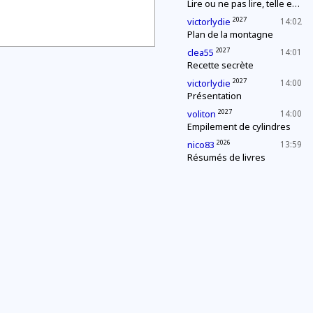
Lire ou ne pas lire, telle est la question
2027
victorlydie
14:02
Plan de la montagne
2027
clea55
14:01
Recette secrète
2027
victorlydie
14:00
Présentation
2027
voliton
14:00
Empilement de cylindres
2026
nico83
13:59
Résumés de livres