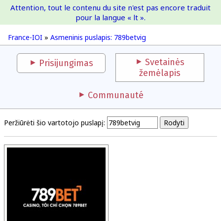
Attention, tout le contenu du site n'est pas encore traduit
France-IOI
pour la langue « lt ».
France-IOI
»
Asmeninis puslapis: 789betvig
Svetainės
Prisijungimas
žemėlapis
Communauté
Peržiūrėti šio vartotojo puslapį: