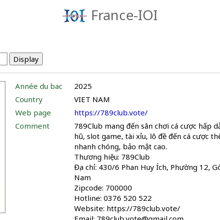
France-IOI
Année du bac
2025
Country
VIET NAM
Web page
https://789club.vote/
Comment
789Club mang đến sân chơi cá cược hấp dẫn
hũ, slot game, tài xỉu, lô đề đến cá cược t
nhanh chóng, bảo mật cao.
Thương hiệu: 789Club
Địa chỉ: 430/6 Phan Huy Ích, Phường 12, G
Nam
Zipcode: 700000
Hotline: 0376 520 522
Website: https://789club.vote/
Email: 789club.vote@gmail.com