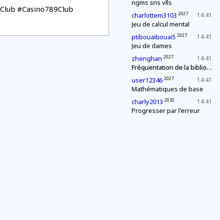
ngms sns vlls
Club #Casino789Club
2027
charlottem3103
14:41
Jeu de calcul mental
2027
ptibouaibouai5
14:41
Jeu de dames
2027
zhenghan
14:41
Fréquentation de la bibliothèque
2027
user12346
14:41
Mathématiques de base
2032
charly2013
14:41
Progresser par l'erreur