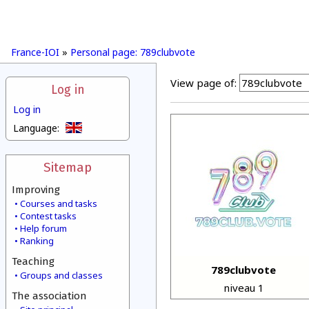
France-IOI
»
Personal page: 789clubvote
View page of:
Log in
Log in
Language:
Sitemap
Improving
Courses and tasks
Contest tasks
Help forum
Ranking
Teaching
789clubvote
Groups and classes
niveau 1
The association