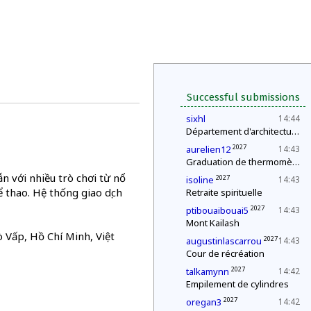
Successful submissions
sixhl
14:44
Département d'architecture : construction d'une pyramide
2027
aurelien12
14:43
Graduation de thermomètres
 với nhiều trò chơi từ nổ
2027
isoline
14:43
hể thao. Hệ thống giao dịch
Retraite spirituelle
2027
ptibouaibouai5
14:43
Mont Kailash
ò Vấp, Hồ Chí Minh, Việt
2027
augustinlascarrou
14:43
Cour de récréation
2027
talkamynn
14:42
Empilement de cylindres
2027
oregan3
14:42