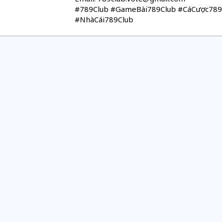
#789Club #GameBài789Club #CáCược789
#NhàCái789Club