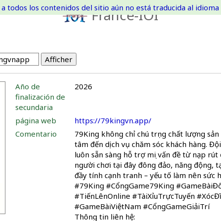
a todos los contenidos del sitio aún no está traducida al idioma 
France-IOI
Año de
2026
finalización de
secundaria
página web
https://79kingvn.app/
Comentario
79King không chỉ chú trọng chất lượng sả
tâm đến dịch vụ chăm sóc khách hàng. Đội
luôn sẵn sàng hỗ trợ mọi vấn đề từ nạp rút
người chơi tại đây đông đảo, năng động, t
đầy tính cạnh tranh – yếu tố làm nên sức h
#79King #CổngGame79King #GameBàiĐổ
#TiếnLênOnline #TàiXỉuTrựcTuyến #XócĐ
#GameBàiViệtNam #CổngGameGiảiTrí
Thông tin liên hệ: