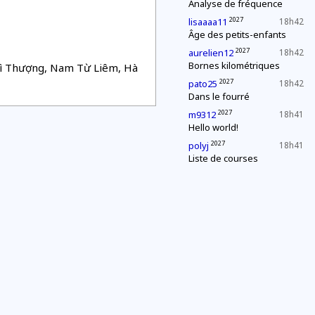
Analyse de fréquence
2027
lisaaaa11
18h42
Âge des petits-enfants
2027
aurelien12
18h42
Bornes kilométriques
rì Thượng, Nam Từ Liêm, Hà
2027
pato25
18h42
Dans le fourré
2027
m9312
18h41
Hello world!
2027
polyj
18h41
Liste de courses