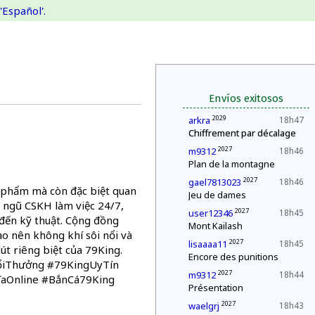
'Español'.
Envíos exitosos
2029
arkra
18h47
Chiffrement par décalage
2027
m9312
18h46
Plan de la montagne
2027
gael7813023
18h46
n phẩm mà còn đặc biệt quan
Jeu de dames
 ngũ CSKH làm việc 24/7,
2027
user12346
18h45
 đến kỹ thuật. Cộng đồng
Mont Kailash
ạo nên không khí sôi nổi và
2027
lisaaaa11
18h45
út riêng biệt của 79King.
Encore des punitions
iThưởng #79KingUyTín
2027
m9312
18h44
ĩaOnline #BắnCá79King
Présentation
2027
waelgrj
18h43