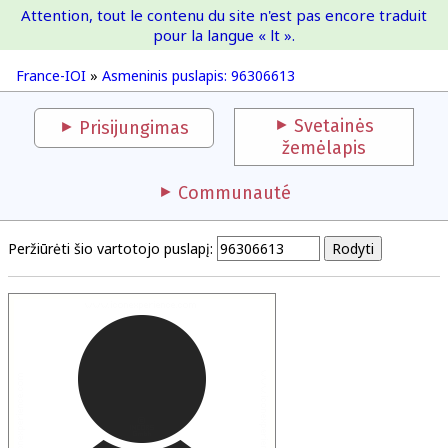
Attention, tout le contenu du site n'est pas encore traduit
France-IOI
pour la langue « lt ».
France-IOI
»
Asmeninis puslapis: 96306613
Svetainės
Prisijungimas
žemėlapis
Communauté
Peržiūrėti šio vartotojo puslapį: