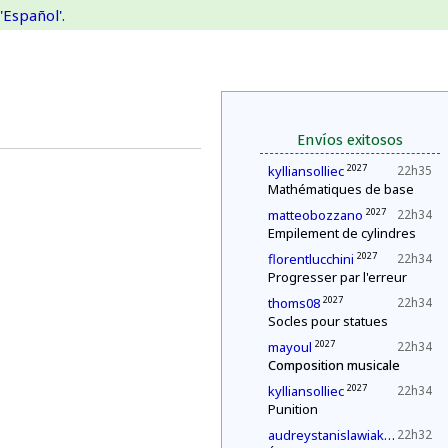
'Español'.
Envíos exitosos
2027
kylliansolliec
22h35
Mathématiques de base
2027
matteobozzano
22h34
Empilement de cylindres
2027
florentlucchini
22h34
Progresser par l'erreur
2027
thoms08
22h34
Socles pour statues
2027
mayoul
22h34
Composition musicale
2027
kylliansolliec
22h34
Punition
2027
audreystanislawiak
22h32