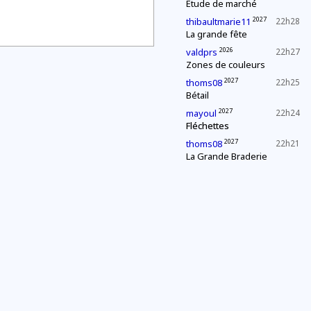
Étude de marché
2027
thibaultmarie11
22h28
La grande fête
2026
valdprs
22h27
Zones de couleurs
2027
thoms08
22h25
Bétail
2027
mayoul
22h24
Fléchettes
2027
thoms08
22h21
La Grande Braderie