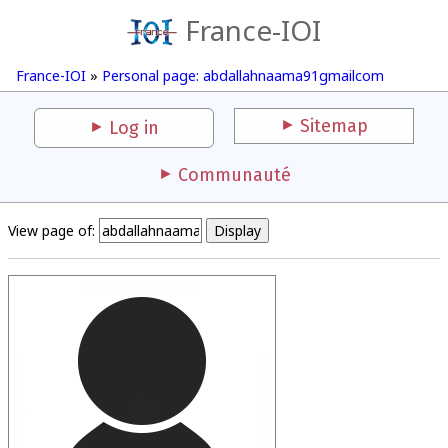
France-IOI
France-IOI
»
Personal page: abdallahnaama91gmailcom
Sitemap
Log in
Communauté
View page of: