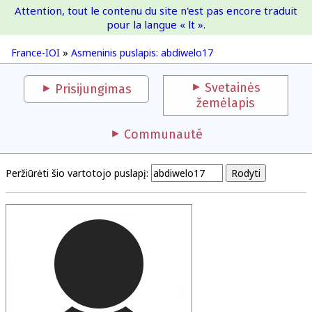
Attention, tout le contenu du site n'est pas encore traduit
France-IOI
pour la langue « lt ».
France-IOI
»
Asmeninis puslapis: abdiwelo17
Svetainės
Prisijungimas
žemėlapis
Communauté
Peržiūrėti šio vartotojo puslapį: