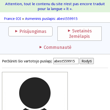
Attention, tout le contenu du site n'est pas encore traduit
France-IOI
pour la langue « lt ».
France-IOI
»
Asmeninis puslapis: abest559915
Svetainės
Prisijungimas
žemėlapis
Communauté
Peržiūrėti šio vartotojo puslapį: