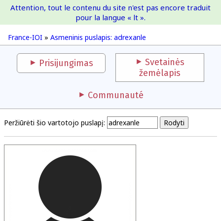
Attention, tout le contenu du site n'est pas encore traduit
France-IOI
pour la langue « lt ».
France-IOI
»
Asmeninis puslapis: adrexanle
Svetainės
Prisijungimas
žemėlapis
Communauté
Peržiūrėti šio vartotojo puslapį: