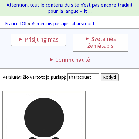
Attention, tout le contenu du site n'est pas encore traduit
France-IOI
pour la langue « lt ».
France-IOI
»
Asmeninis puslapis: aharscouet
Svetainės
Prisijungimas
žemėlapis
Communauté
Peržiūrėti šio vartotojo puslapį: