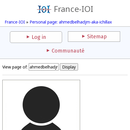
France-IOI
France-IOI
»
Personal page: ahmedbelhadjm-aka-ichillax
Sitemap
Log in
Communauté
View page of: