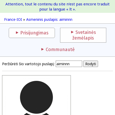
Attention, tout le contenu du site n'est pas encore traduit
France-IOI
pour la langue « lt ».
France-IOI
»
Asmeninis puslapis: aiminnn
Svetainės
Prisijungimas
žemėlapis
Communauté
Peržiūrėti šio vartotojo puslapį: