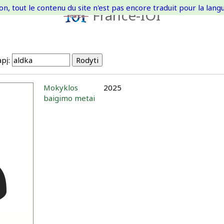
on, tout le contenu du site n'est pas encore traduit pour la langue
France-IOI
pį:
Mokyklos
2025
baigimo metai