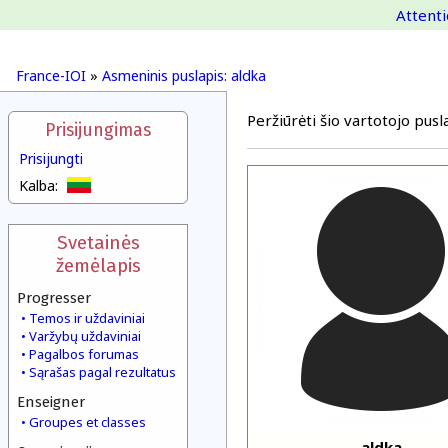
Attenti
France-IOI
»
Asmeninis puslapis: aldka
Peržiūrėti šio vartotojo pusla
Prisijungimas
Prisijungti
Kalba:
Svetainės
žemėlapis
Progresser
Temos ir uždaviniai
Varžybų uždaviniai
Pagalbos forumas
Sąrašas pagal rezultatus
Enseigner
Groupes et classes
aldka