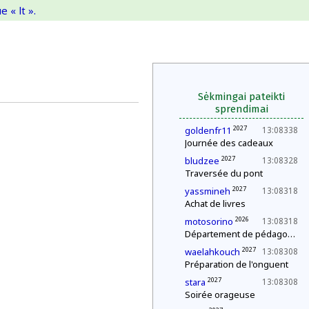
 « lt ».
Sėkmingai pateikti
sprendimai
2027
goldenfr11
13:08338
Journée des cadeaux
2027
bludzee
13:08328
Traversée du pont
2027
yassmineh
13:08318
Achat de livres
2026
motosorino
13:08318
Département de pédagogie : le « c'est plus, c'est moins »
2027
waelahkouch
13:08308
Préparation de l'onguent
2027
stara
13:08308
Soirée orageuse