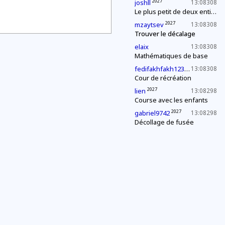
2027
joshll
13:08308
Le plus petit de deux entiers
2027
mzaytsev
13:08308
Trouver le décalage
elaix
13:08308
Mathématiques de base
2027
fedifakhfakh123
13:08308
Cour de récréation
2027
lien
13:08298
Course avec les enfants
2027
gabriel9742
13:08298
Décollage de fusée