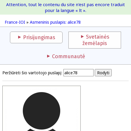
Attention, tout le contenu du site n'est pas encore traduit
France-IOI
pour la langue « lt ».
France-IOI
»
Asmeninis puslapis: alice78
Svetainės
Prisijungimas
žemėlapis
Communauté
Peržiūrėti šio vartotojo puslapį: