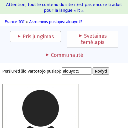
Attention, tout le contenu du site n'est pas encore traduit
France-IOI
pour la langue « lt ».
France-IOI
»
Asmeninis puslapis: alouyot5
Svetainės
Prisijungimas
žemėlapis
Communauté
Peržiūrėti šio vartotojo puslapį: