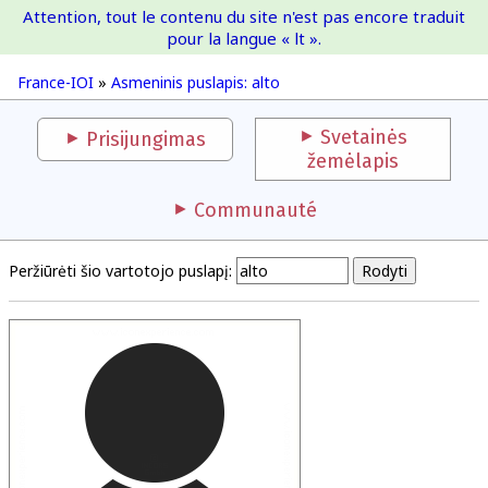
Attention, tout le contenu du site n'est pas encore traduit
France-IOI
pour la langue « lt ».
France-IOI
»
Asmeninis puslapis: alto
Svetainės
Prisijungimas
žemėlapis
Communauté
Peržiūrėti šio vartotojo puslapį: