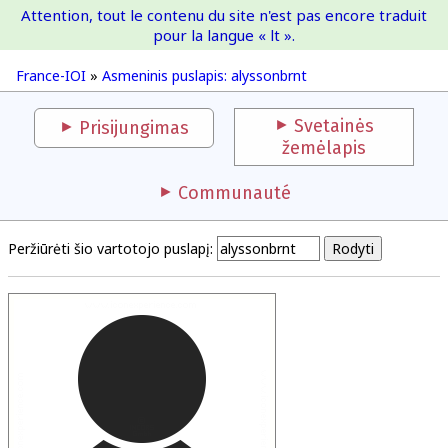
Attention, tout le contenu du site n'est pas encore traduit
France-IOI
pour la langue « lt ».
France-IOI
»
Asmeninis puslapis: alyssonbrnt
Svetainės
Prisijungimas
žemėlapis
Communauté
Peržiūrėti šio vartotojo puslapį: