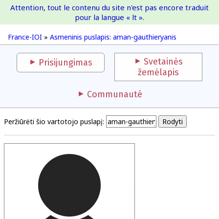
Attention, tout le contenu du site n'est pas encore traduit
France-IOI
pour la langue « lt ».
France-IOI
»
Asmeninis puslapis: aman-gauthieryanis
Svetainės
Prisijungimas
žemėlapis
Communauté
Peržiūrėti šio vartotojo puslapį: