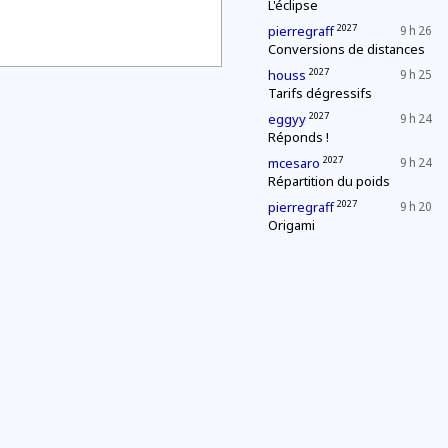
L'éclipse
2027
pierregraff
9 h 26
Conversions de distances
2027
houss
9 h 25
Tarifs dégressifs
2027
eggyy
9 h 24
Réponds !
2027
mcesaro
9 h 24
Répartition du poids
2027
pierregraff
9 h 20
Origami