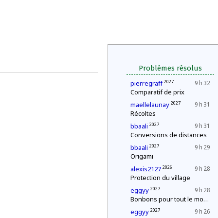
Problèmes résolus
2027
pierregraff
9 h 32
Comparatif de prix
2027
maellelaunay
9 h 31
Récoltes
2027
bbaali
9 h 31
Conversions de distances
2027
bbaali
9 h 29
Origami
2026
alexis2127
9 h 28
Protection du village
2027
eggyy
9 h 28
Bonbons pour tout le monde !
2027
eggyy
9 h 26