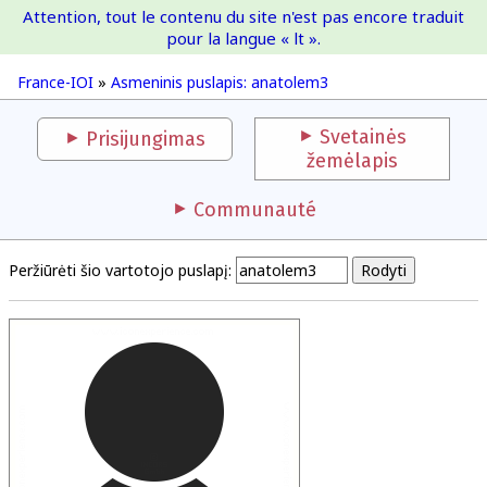
Attention, tout le contenu du site n'est pas encore traduit
France-IOI
pour la langue « lt ».
France-IOI
»
Asmeninis puslapis: anatolem3
Svetainės
Prisijungimas
žemėlapis
Communauté
Peržiūrėti šio vartotojo puslapį: