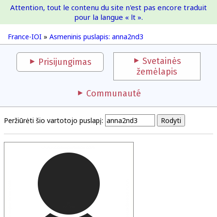
Attention, tout le contenu du site n'est pas encore traduit
France-IOI
pour la langue « lt ».
France-IOI
»
Asmeninis puslapis: anna2nd3
Svetainės
Prisijungimas
žemėlapis
Communauté
Peržiūrėti šio vartotojo puslapį: