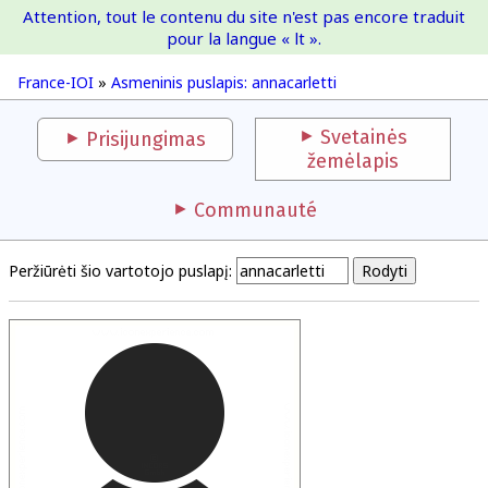
Attention, tout le contenu du site n'est pas encore traduit
France-IOI
pour la langue « lt ».
France-IOI
»
Asmeninis puslapis: annacarletti
Svetainės
Prisijungimas
žemėlapis
Communauté
Peržiūrėti šio vartotojo puslapį: