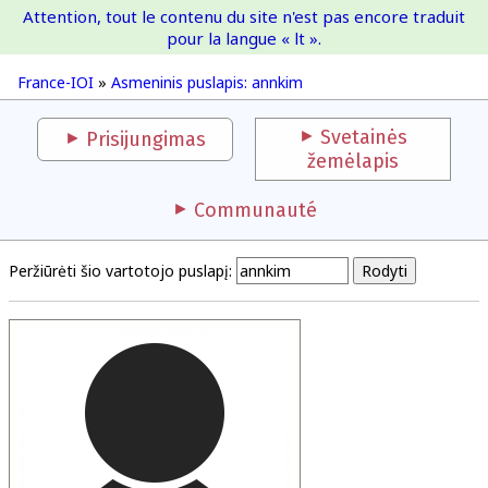
Attention, tout le contenu du site n'est pas encore traduit
France-IOI
pour la langue « lt ».
France-IOI
»
Asmeninis puslapis: annkim
Svetainės
Prisijungimas
žemėlapis
Communauté
Peržiūrėti šio vartotojo puslapį: